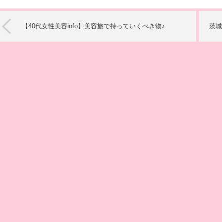
【40代女性美容info】美容旅で持っていくべき物♪
茨城