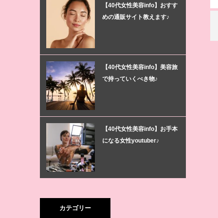
【40代女性美容info】おすす
めの通販サイト教えます♪
【40代女性美容info】美容旅
で持っていくべき物♪
【40代女性美容info】お手本
になる女性youtuber♪
カテゴリー