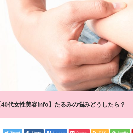
【40代女性美容info】たるみの悩みどうしたら？