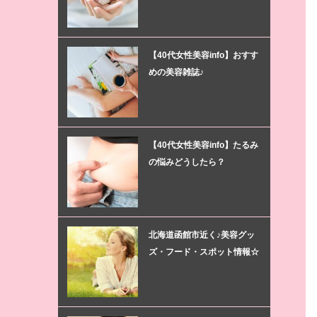
【40代女性美容info】おすす
めの美容雑誌♪
【40代女性美容info】たるみ
の悩みどうしたら？
北海道函館市近く♪美容グッ
ズ・フード・スポット情報☆