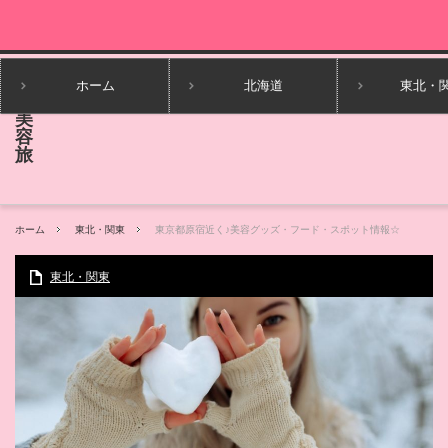
ホーム
北海道
東北・
ホーム
東北・関東
東京都原宿近く♪美容グッズ・フード・スポット情報☆
東北・関東