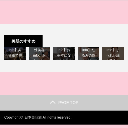
【40代女
【40代女
【40代女
【40代女
美肌のすすめ
性美容
【40代女
性美容
性美容
性美容
info】美
性美容
info】お
info】た
info】ほ
容旅で持
info】お
手本にな
るみの悩
うれい線
っていく
すすめの
る女性
みどうし
を除去し
べき物♪
美容雑誌♪
youtube…
たら？
たい♪
PAGE TOP
Copyright ©
日本美容旅
All rights reserved.