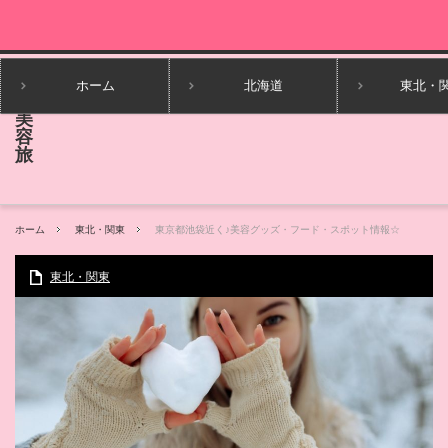
ホーム
北海道
東北・
ホーム
東北・関東
東京都池袋近く♪美容グッズ・フード・スポット情報☆
東北・関東