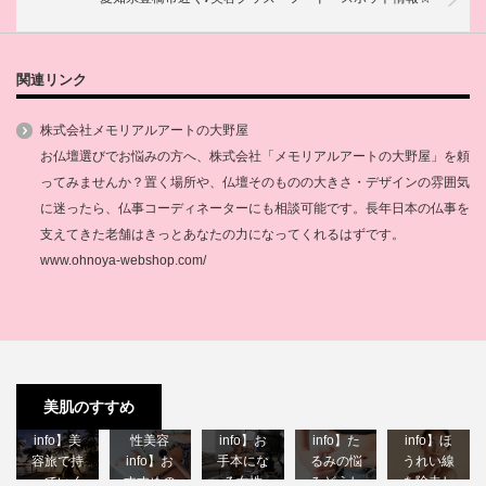
関連リンク
株式会社メモリアルアートの大野屋
お仏壇選びでお悩みの方へ、株式会社「メモリアルアートの大野屋」を頼
ってみませんか？置く場所や、仏壇そのものの大きさ・デザインの雰囲気
に迷ったら、仏事コーディネーターにも相談可能です。長年日本の仏事を
支えてきた老舗はきっとあなたの力になってくれるはずです。
www.ohnoya-webshop.com/
【40代女
【40代女
【40代女
【40代女
美肌のすすめ
性美容
【40代女
性美容
性美容
性美容
info】美
性美容
info】お
info】た
info】ほ
容旅で持
info】お
手本にな
るみの悩
うれい線
っていく
すすめの
る女性
みどうし
を除去し