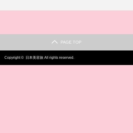
べき物♪
美容雑誌♪
youtube…
たら？
たい♪
PAGE TOP
Copyright ©
日本美容旅
All rights reserved.