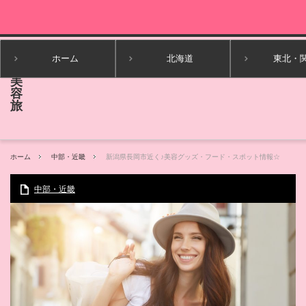
ホーム
北海道
東北・
ホーム
中部・近畿
新潟県長岡市近く♪美容グッズ・フード・スポット情報☆
中部・近畿