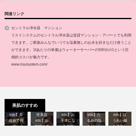
関連リンク
セントラル浄水器 マンション
リスイシステムのセントラル浄水器は賃貸マンション・アパートでも利用
できます。ご家族みんなでいつでも塩素無しのお水を好きなだけ使うこと
ができます。1ℓあたりの単価はウォーターサーバーの590分の1という圧
倒的コスパが魅力です。
www.risuisystem.com/
【40代女
【40代女
【40代女
【40代女
美肌のすすめ
性美容
【40代女
性美容
性美容
性美容
info】美
性美容
info】お
info】た
info】ほ
容旅で持
info】お
手本にな
るみの悩
うれい線
っていく
すすめの
る女性
みどうし
を除去し
べき物♪
美容雑誌♪
youtube…
たら？
たい♪