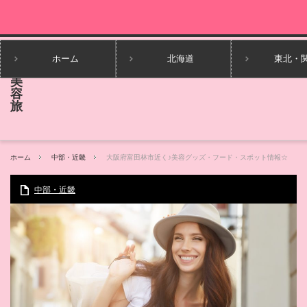
ホーム
北海道
東北・
ホーム
中部・近畿
大阪府富田林市近く♪美容グッズ・フード・スポット情報☆
中部・近畿