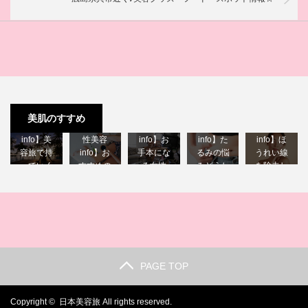
【40代女
【40代女
【40代女
【40代女
美肌のすすめ
性美容
【40代女
性美容
性美容
性美容
info】美
性美容
info】お
info】た
info】ほ
容旅で持
info】お
手本にな
るみの悩
うれい線
っていく
すすめの
る女性
みどうし
を除去し
べき物♪
美容雑誌♪
youtube…
たら？
たい♪
PAGE TOP
Copyright ©
日本美容旅
All rights reserved.