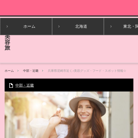
ホーム
北海道
東北・
ホーム
中部・近畿
兵庫県尼崎市近く♪美容グッズ・フード・スポット情報☆
中部・近畿