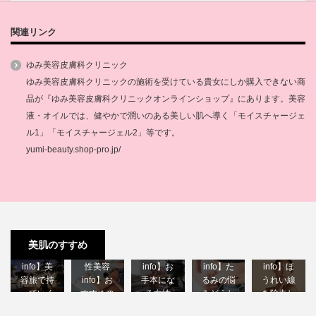
関連リンク
ゆみ美容皮膚科クリニック
ゆみ美容皮膚科クリニックの施術を受けている貴女にしか購入できない商
品が『ゆみ美容皮膚科クリニックオンラインショップ』にあります。美容
液・オイルでは、健やかで潤いのある美しい肌へ導く「モイスチャージェ
ル1」「モイスチャージェル2」等です。
yumi-beauty.shop-pro.jp/
【40代女
【40代女
【40代女
【40代女
美肌のすすめ
性美容
【40代女
性美容
性美容
性美容
info】美
性美容
info】お
info】た
info】ほ
容旅で持
info】お
手本にな
るみの悩
うれい線
っていく
すすめの
る女性
みどうし
を除去し
べき物♪
美容雑誌♪
youtube…
たら？
たい♪