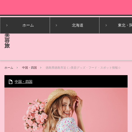
ホーム
北海道
東北・
ホーム
中国・四国
徳島県徳島市近く♪美容グッズ・フード・スポット情報☆
中国・四国