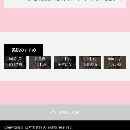
【40代女
【40代女
【40代女
【40代女
美肌のすすめ
性美容
【40代女
性美容
性美容
性美容
info】美
性美容
info】お
info】た
info】ほ
容旅で持
info】お
手本にな
るみの悩
うれい線
っていく
すすめの
る女性
みどうし
を除去し
べき物♪
美容雑誌♪
youtube…
たら？
たい♪
PAGE TOP
Copyright ©
日本美容旅
All rights reserved.